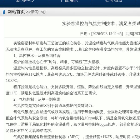
新闻中心
产品展示
公司场景
网站首页
>>
新闻中心
实验窑温控与气氛控制技术，满足各类
日期：[2026/5/23 15:11:45] 共阅[29
实验窑是材料研发与工艺验证的核心装备，其温控精度与气氛调控能力直接决
无法满足多品种、多工艺的复杂烧制需求，现代窑炉须在温度场均匀性、升降温
1、温控技术：从粗放到精密
窑炉的温控核心在于"均匀、精准、可编程"三大指标。
温度均匀性是硬指标。高质窑采用多区独立控温设计，炉膛内设置不少于3个测
均匀性控制在±1℃以内，最高可达±0.5℃。加热元件选用硅钼棒或硅碳棒，升温速率
1800℃。
程序控温是核心能力。支持多段升温、恒温、降温曲线自定义编程，升降温速率可在
度±1℃，满足从低温脱水到高温烧结的全谱系工艺需求。
2、气氛控制：从单一到多维
气氛控制是实验窑区别于普通马弗炉的关键能力。
氧化气氛通过自然进气或鼓风实现，适用于氧化物陶瓷、金属热处理等常规烧
配合排气系统与安全联锁，将炉内氧含量控制在10ppm以下，满足金属氧化物还
气保护，适用于易氧化材料的高温处理，氧含量可控制在5ppm以内。部分窑炉还支持
足特种材料的无氧烧结需求。
气氛切换须配备质量流量控制器（MFC），流量精度±1%FS，响应时间＜2