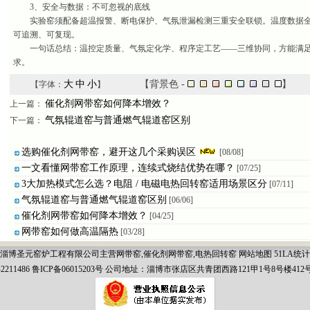
3、安全与数据：不可忽视的底线
实验窑须配备超温报警、断电保护、气氛泄漏检测三重安全联锁。温度数据全
可追溯、可复现。
一句话总结：温控定质量、气氛定化学、程序定工艺——三维协同，方能满足
求。
大
中
小
【背景色 -
】
【字体：
】
催化剂网带窑如何降本增效？
上一篇：
气氛辊道窑与普通燃气辊道窑区别
下一篇：
相关文章
选购催化剂网带窑，避开这几个采购误区
[08/08]
一文看懂网带窑工作原理，连续式烧结优势在哪？
[07/25]
3大加热模式怎么选？电阻 / 电磁电热回转窑适用场景区分
[07/11]
气氛辊道窑与普通燃气辊道窑区别
[06/06]
催化剂网带窑如何降本增效？
[04/25]
网带窑如何做高温隔热
[03/28]
淄博圣元窑炉工程有限公司主营
网带窑
,
催化剂网带窑
,
电热回转窑
网站地图
51LA统计
-2211486 鲁ICP备06015203号 公司地址：淄博市张店区共青团西路121甲1号8号楼412