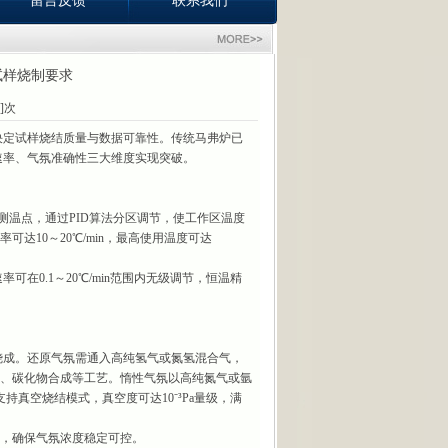
留言反馈
联系我们
试样烧制要求
3]次
定试样烧结质量与数据可靠性。传统马弗炉已
速率、气氛准确性三大维度实现突破。
温点，通过PID算法分区调节，使工作区温度
可达10～20℃/min，最高使用温度可达
0.1～20℃/min范围内无级调节，恒温精
成。还原气氛需通入高纯氢气或氮氢混合气，
原、碳化物合成等工艺。惰性气氛以高纯氮气或氩
真空烧结模式，真空度可达10⁻³Pa量级，满
秒，确保气氛浓度稳定可控。