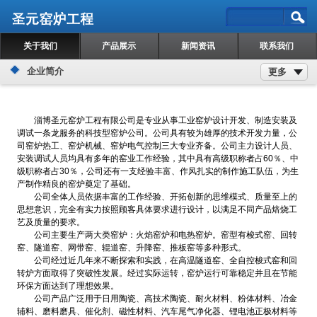
关于我们
产品展示
新闻资讯
联系我们
企业简介
更多
淄博圣元窑炉工程有限公司是专业从事工业窑炉设计开发、制造安装及
调试一条龙服务的科技型窑炉公司。公司具有较为雄厚的技术开发力量，公
司窑炉热工、窑炉机械、窑炉电气控制三大专业齐备。公司主力设计人员、
安装调试人员均具有多年的窑业工作经验，其中具有高级职称者占60％、中
级职称者占30％，公司还有一支经验丰富、作风扎实的制作施工队伍，为生
产制作精良的窑炉奠定了基础。
公司全体人员依据丰富的工作经验、开拓创新的思维模式、质量至上的
思想意识，完全有实力按照顾客具体要求进行设计，以满足不同产品焙烧工
艺及质量的要求。
公司主要生产两大类窑炉：火焰窑炉和电热窑炉。窑型有梭式窑、回转
窑、隧道窑、网带窑、辊道窑、升降窑、推板窑等多种形式。
公司经过近几年来不断探索和实践，在高温隧道窑、全自控梭式窑和回
转炉方面取得了突破性发展。经过实际运转，窑炉运行可靠稳定并且在节能
环保方面达到了理想效果。
公司产品广泛用于日用陶瓷、高技术陶瓷、耐火材料、粉体材料、冶金
辅料、磨料磨具、催化剂、磁性材料、汽车尾气净化器、锂电池正极材料等