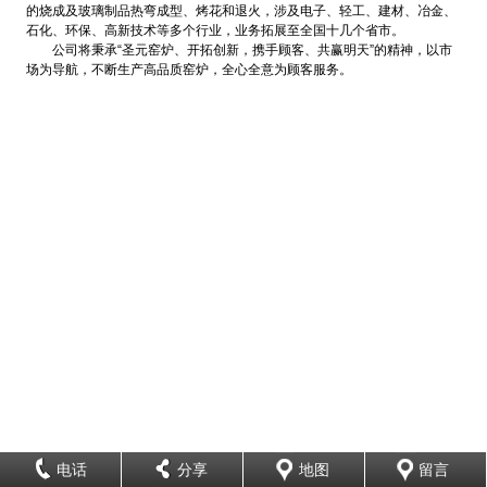
的烧成及玻璃制品热弯成型、烤花和退火，涉及电子、轻工、建材、冶金、
石化、环保、高新技术等多个行业，业务拓展至全国十几个省市。
公司将秉承“圣元窑炉、开拓创新，携手顾客、共赢明天”的精神，以市
场为导航，不断生产高品质窑炉，全心全意为顾客服务。
电话
分享
地图
留言