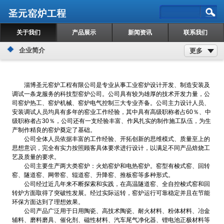
关于我们
产品展示
新闻资讯
联系我们
企业简介
更多
淄博圣元窑炉工程有限公司是专业从事工业窑炉设计开发、制造安装及
调试一条龙服务的科技型窑炉公司。公司具有较为雄厚的技术开发力量，公
司窑炉热工、窑炉机械、窑炉电气控制三大专业齐备。公司主力设计人员、
安装调试人员均具有多年的窑业工作经验，其中具有高级职称者占60％、中
级职称者占30％，公司还有一支经验丰富、作风扎实的制作施工队伍，为生
产制作精良的窑炉奠定了基础。
公司全体人员依据丰富的工作经验、开拓创新的思维模式、质量至上的
思想意识，完全有实力按照顾客具体要求进行设计，以满足不同产品焙烧工
艺及质量的要求。
公司主要生产两大类窑炉：火焰窑炉和电热窑炉。窑型有梭式窑、回转
窑、隧道窑、网带窑、辊道窑、升降窑、推板窑等多种形式。
公司经过近几年来不断探索和实践，在高温隧道窑、全自控梭式窑和回
转炉方面取得了突破性发展。经过实际运转，窑炉运行可靠稳定并且在节能
环保方面达到了理想效果。
公司产品广泛用于日用陶瓷、高技术陶瓷、耐火材料、粉体材料、冶金
辅料、磨料磨具、催化剂、磁性材料、汽车尾气净化器、锂电池正极材料等