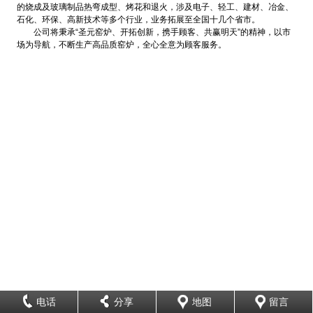
的烧成及玻璃制品热弯成型、烤花和退火，涉及电子、轻工、建材、冶金、
石化、环保、高新技术等多个行业，业务拓展至全国十几个省市。
公司将秉承“圣元窑炉、开拓创新，携手顾客、共赢明天”的精神，以市
场为导航，不断生产高品质窑炉，全心全意为顾客服务。
电话
分享
地图
留言