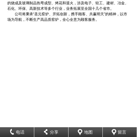
的烧成及玻璃制品热弯成型、烤花和退火，涉及电子、轻工、建材、冶金、
石化、环保、高新技术等多个行业，业务拓展至全国十几个省市。
公司将秉承“圣元窑炉、开拓创新，携手顾客、共赢明天”的精神，以市
场为导航，不断生产高品质窑炉，全心全意为顾客服务。
电话
分享
地图
留言