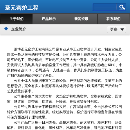
关于我们
产品展示
新闻资讯
联系我们
企业简介
更多
淄博圣元窑炉工程有限公司是专业从事工业窑炉设计开发、制造安装及
调试一条龙服务的科技型窑炉公司。公司具有较为雄厚的技术开发力量，公
司窑炉热工、窑炉机械、窑炉电气控制三大专业齐备。公司主力设计人员、
安装调试人员均具有多年的窑业工作经验，其中具有高级职称者占60％、中
级职称者占30％，公司还有一支经验丰富、作风扎实的制作施工队伍，为生
产制作精良的窑炉奠定了基础。
公司全体人员依据丰富的工作经验、开拓创新的思维模式、质量至上的
思想意识，完全有实力按照顾客具体要求进行设计，以满足不同产品焙烧工
艺及质量的要求。
公司主要生产两大类窑炉：火焰窑炉和电热窑炉。窑型有梭式窑、回转
窑、隧道窑、网带窑、辊道窑、升降窑、推板窑等多种形式。
公司经过近几年来不断探索和实践，在高温隧道窑、全自控梭式窑和回
转炉方面取得了突破性发展。经过实际运转，窑炉运行可靠稳定并且在节能
环保方面达到了理想效果。
公司产品广泛用于日用陶瓷、高技术陶瓷、耐火材料、粉体材料、冶金
辅料、磨料磨具、催化剂、磁性材料、汽车尾气净化器、锂电池正极材料等